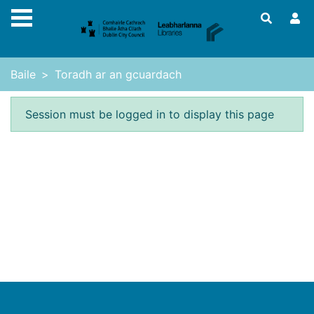
Skip to main content
Baile
Toradh ar an gcuardach
Earráid
Session must be logged in to display this page