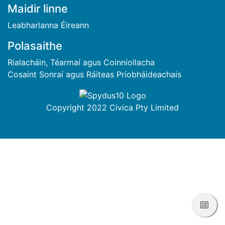
BUNTÁSC
Maidir linne
Leabharlanna Éireann
Polasaithe
Rialacháin, Téarmaí agus Coinníollacha
Cosaint Sonraí agus Ráiteas Príobháideachais
Copyright 2022 Civica Pty Limited
Féac