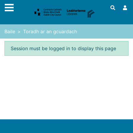
Skip to main content
Baile
Toradh ar an gcuardach
Earráid
Session must be logged in to display this page