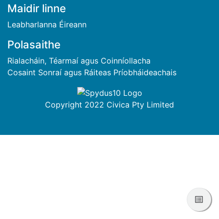
BUNTÁSC
Maidir linne
Leabharlanna Éireann
Polasaithe
Rialacháin, Téarmaí agus Coinníollacha
Cosaint Sonraí agus Ráiteas Príobháideachais
Copyright 2022 Civica Pty Limited
Féac