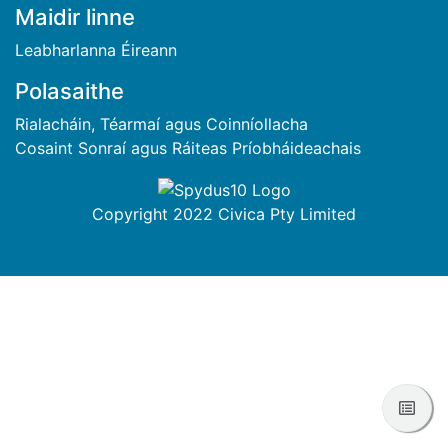
BUNTÁSC
Maidir linne
Leabharlanna Éireann
Polasaithe
Rialacháin, Téarmaí agus Coinníollacha
Cosaint Sonraí agus Ráiteas Príobháideachais
Copyright 2022 Civica Pty Limited
Féac