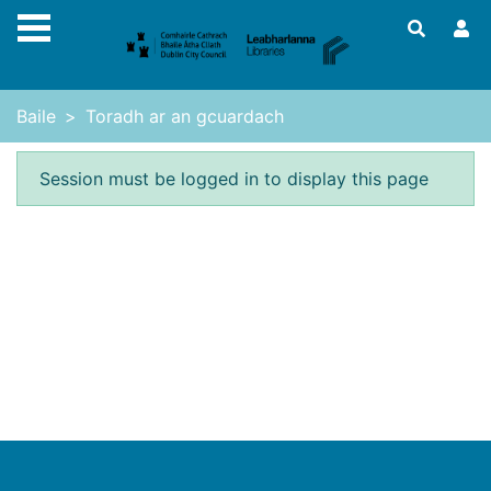
Skip to main content
Baile
Toradh ar an gcuardach
Earráid
Session must be logged in to display this page