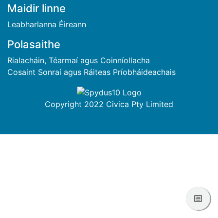
BUNTÁSC
Maidir linne
Leabharlanna Éireann
Polasaithe
Rialacháin, Téarmaí agus Coinníollacha
Cosaint Sonraí agus Ráiteas Príobháideachais
Copyright 2022 Civica Pty Limited
Féac