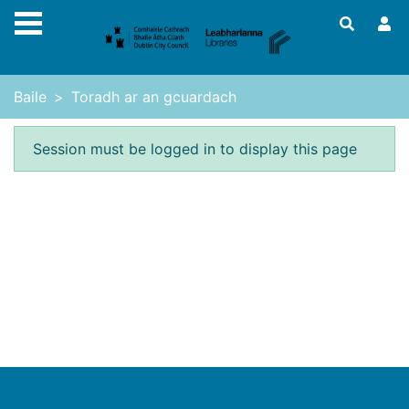
Skip to main content
Baile
Toradh ar an gcuardach
Earráid
Session must be logged in to display this page